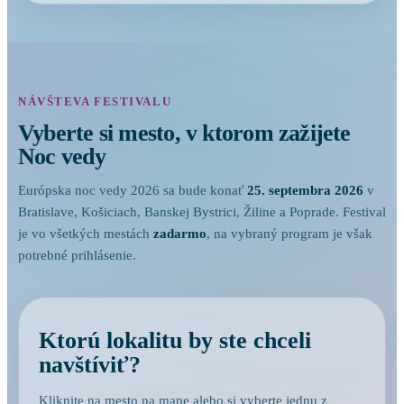
NÁVŠTEVA FESTIVALU
Vyberte si mesto, v ktorom zažijete
Noc vedy
Európska noc vedy 2026 sa bude konať
25. septembra 2026
v
Bratislave, Košiciach, Banskej Bystrici, Žiline a Poprade. Festival
je vo všetkých mestách
zadarmo
, na vybraný program je však
potrebné prihlásenie.
Ktorú lokalitu by ste chceli
navštíviť?
Kliknite na mesto na mape alebo si vyberte jednu z