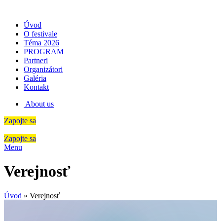
Úvod
O festivale
Téma 2026
PROGRAM
Partneri
Organizátori
Galéria
Kontakt
About us
Zapojte sa
Zapojte sa
Menu
Verejnosť
Úvod
»
Verejnosť