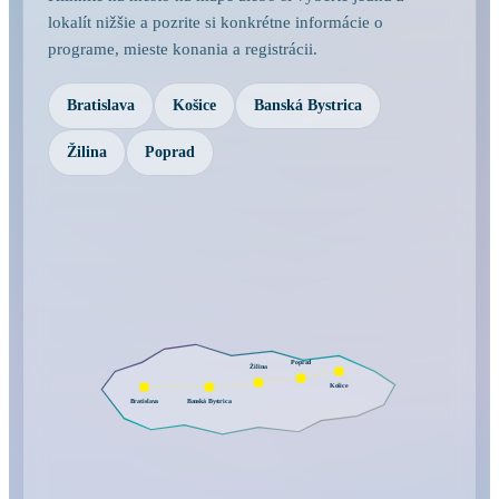
lokalít nižšie a pozrite si konkrétne informácie o
programe, mieste konania a registrácii.
Bratislava
Košice
Banská Bystrica
Žilina
Poprad
Poprad
Žilina
Košice
Bratislava
Banská Bystrica