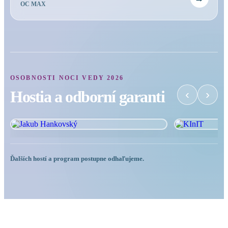
OC MAX
OSOBNOSTI NOCI VEDY 2026
Hostia a odborní garanti
‹
›
Ďalších hostí a program postupne odhaľujeme.